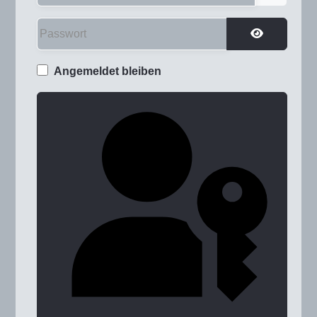
Passwort
Passwort a
Angemeldet bleiben